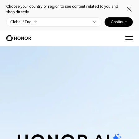
Choose your country or region to see content related to you and
shop directly.
Global / English
Continue
HONOR AI