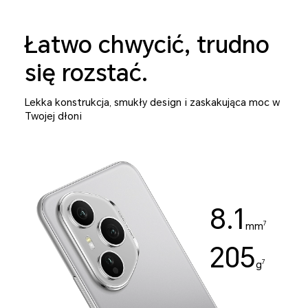
Łatwo chwycić, trudno
się rozstać.
Lekka konstrukcja, smukły design i zaskakująca moc w
Twojej dłoni
8.1
7
mm
205
7
g