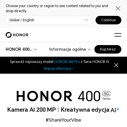
Choose your country or region to see content related to you and
shop directly.
Global / English
Continue
HONOR 400 Pro
Informacje ogólne
Kup teraz
Sprawdź najnowszy model
HONOR 600 Pro
z Seria HONOR N
Więcej informacji
Kamera AI 200 MP
Kreatywna edycja
#ShareYourVibe