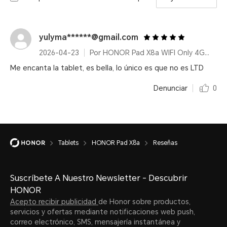
yulyma******@gmail.com
2026-04-23
Por HONOR Pad X8a WIFI Only 4GB+128GB Gris Espacial 11.0 inch
Me encanta la tablet, es bella, lo único es que no es LTD
Denunciar
0
Tablets
HONOR Pad X8a
Reseñas
Suscríbete A Nuestro Newsletter - Descubrir
HONOR
Acepto recibir publicidad
de Honor sobre productos,
servicios y ofertas mediante notificaciones web push,
correo electrónico, SMS, mensajería instantánea y