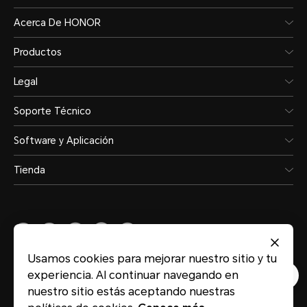
Acerca De HONOR
Productos
Legal
Soporte Técnico
Software y Aplicación
Tienda
Usamos cookies para mejorar nuestro sitio y tu
Peru
(Español)
experiencia. Al continuar navegando en
nuestro sitio estás aceptando nuestras
Mapa del sitio
Términos de Uso
Privacidad
Cookies