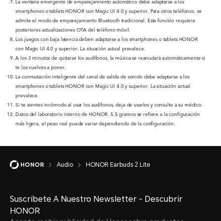
La ventana emergente de emparejamiento automático debe adaptarse a los
smartphones o tablets HONOR con Magic UI 4.0 y superior. Para otros teléfonos, se
admite el modo de emparejamiento Bluetooth tradicional. Esta función requiere
posteriores actualizaciones OTA del teléfono móvil.
Los juegos con baja latencia deben adaptarse a los smartphones o tablets HONOR
con Magic UI 4.0 y superior. La situación actual prevalece.
A los 3 minutos de quitarse los audífonos, la música se reanudará automáticamente si
te los vuelves a poner.
La conmutación inteligente del canal de salida de sonido debe adaptarse a los
smartphones o tablets HONOR con Magic UI 4.0 y superior. La situación actual
prevalece.
Si te sientes incómodo al usar los audífonos, deja de usarlos y consulte a su médico.
Datos del laboratorio interno de HONOR. 5.5 gramos se refiere a la configuración
más ligera, el peso real puede variar dependiendo de la configuración.
Audio
HONOR Earbuds 2 Lite
Suscríbete A Nuestro Newsletter - Descubrir
HONOR