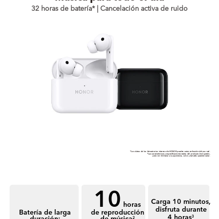
32 horas de batería* | Cancelación activa de ruido
*Los datos de los laboratorios internos de HONOR pueden variar en función del uso real.
*Las características y especiﬁcaciones reales del producto (incluyendo,
pero sin limitarse a su apariencia, color y tamaño) pueden variar.
10
Carga 10 minutos,
horas
disfruta durante
de reproducción
Batería de larga
4 horas
de música
duración:
3
2