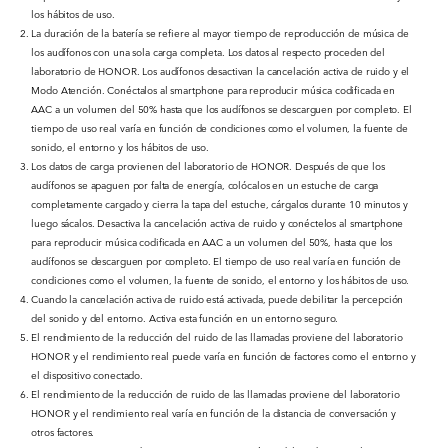
los hábitos de uso.
La duración de la batería se refiere al mayor tiempo de reproducción de música de
los audífonos con una sola carga completa. Los datos al respecto proceden del
laboratorio de HONOR. Los audífonos desactivan la cancelación activa de ruido y el
Modo Atención. Conéctalos al smartphone para reproducir música codificada en
AAC a un volumen del 50% hasta que los audífonos se descarguen por completo. El
tiempo de uso real varía en función de condiciones como el volumen, la fuente de
sonido, el entorno y los hábitos de uso.
Los datos de carga provienen del laboratorio de HONOR. Después de que los
audífonos se apaguen por falta de energía, colócalos en un estuche de carga
completamente cargado y cierra la tapa del estuche, cárgalos durante 10 minutos y
luego sácalos. Desactiva la cancelación activa de ruido y conéctelos al smartphone
para reproducir música codificada en AAC a un volumen del 50%, hasta que los
audífonos se descarguen por completo. El tiempo de uso real varía en función de
condiciones como el volumen, la fuente de sonido, el entorno y los hábitos de uso.
Cuando la cancelación activa de ruido está activada, puede debilitar la percepción
del sonido y del entorno. Activa esta función en un entorno seguro.
El rendimiento de la reducción del ruido de las llamadas proviene del laboratorio
HONOR y el rendimiento real puede varía en función de factores como el entorno y
el dispositivo conectado.
El rendimiento de la reducción de ruido de las llamadas proviene del laboratorio
HONOR y el rendimiento real varía en función de la distancia de conversación y
otros factores.