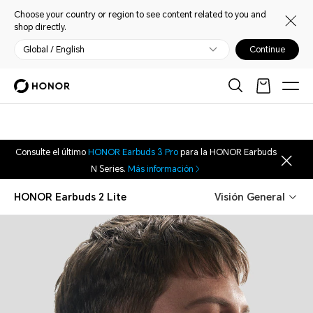
Choose your country or region to see content related to you and
shop directly.
Global / English
Continue
Consulte el último
HONOR Earbuds 3 Pro
para la HONOR Earbuds
N Series.
Más información
HONOR Earbuds 2 Lite
Visión General