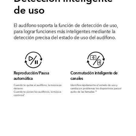
de uso
El audífono soporta la función de detección de uso,
para lograr funciones más inteligentes mediante la
detección precisa del estado de uso del audífono.
Reproducción/Pausa
Conmutación inteligente de
automática
canales
Cuando te quitas el audífono, la música se
Identifica rápidamente el estado de uso y
detiene.
cambia sin problemas los dispositivos para el
Cuando te pones los audífonos, la música
audio de las llamadas.
10
continúa
.
9