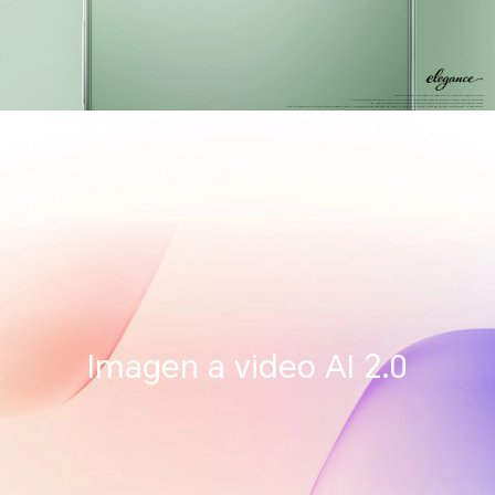
*Algunas funciones se actualizarán mediante OTA; consulte la experiencia real.
Ciertas funciones, aplicaciones, servicios y colores solo están disponibles para algunos modelos, regiones e idiomas.
Las imágenes del producto se proporcionan solo a modo de referencia. Consulte los productos reales.
*Para los usuarios que activen la función Imagen a video AI 2.0 antes del 15 de septiembre del 2026: Dentro de los primeros 76 días posteriores a la activación: 10 usos por día.
A partir del día 77 en adelante: 10 usos gratuitos cada 30 días, válido por 9 ciclos ( 30 días por cada ciclo).
Para los usuarios que activen la función durante o después del 15 de septiembre 2026: 10 usos gratuitos cada 30 días, valido por 9 ciclos (30 días por cada ciclo).
Imagen a video AI 2.0