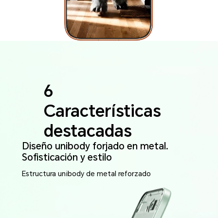
6
Características
destacadas
Diseño unibody forjado en metal.
3
Sofisticación y estilo
4
7
Estructura unibody de metal reforzado
5
8
2
9
6
10
Certificación de resistencia a caídas
y golpes de alto rendimiento
1