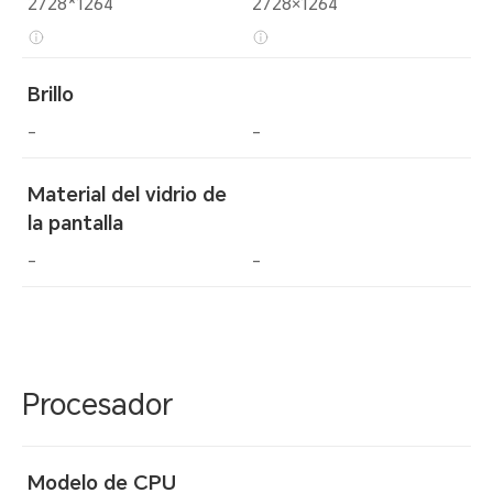
2728*1264
2728×1264
Brillo
-
-
Material del vidrio de
la pantalla
-
-
Procesador
Modelo de CPU