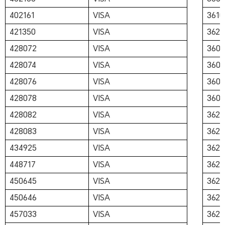
402161
VISA
3610
421350
VISA
3624
428072
VISA
3609
428074
VISA
3609
428076
VISA
3609
428078
VISA
3609
428082
VISA
3623
428083
VISA
3623
434925
VISA
3623
448717
VISA
3623
450645
VISA
3623
450646
VISA
3623
457033
VISA
3623