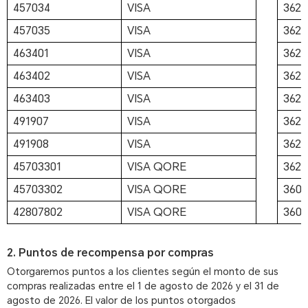
457034
VISA
3623
457035
VISA
3624
463401
VISA
3624
463402
VISA
3624
463403
VISA
3624
491907
VISA
3624
491908
VISA
3624
45703301
VISA QORE
3624
45703302
VISA QORE
3609
42807802
VISA QORE
3609
2. Puntos de recompensa por compras
Otorgaremos puntos a los clientes según el monto de sus
compras realizadas entre el 1 de agosto de 2026 y el 31 de
agosto de 2026. El valor de los puntos otorgados