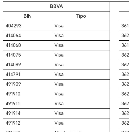
BBVA
BIN
Tipo
404293
Visa
3610
414064
Visa
3624
414068
Visa
3610
414075
Visa
3623
414089
Visa
3623
414791
Visa
3623
491909
Visa
3623
491910
Visa
3623
491911
Visa
3623
491914
Visa
3624
491912
Visa
3624