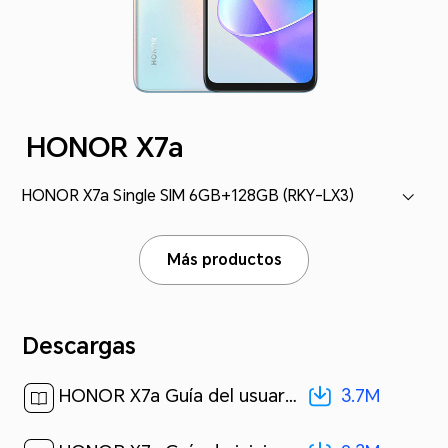
HONOR X7a
HONOR X7a Single SIM 6GB+128GB (RKY-LX3)
Más productos
Descargas
3.7M
HONOR X7a Guía del usuario-(Magic UI 6.1_01,es-us)[ 3.7M ]