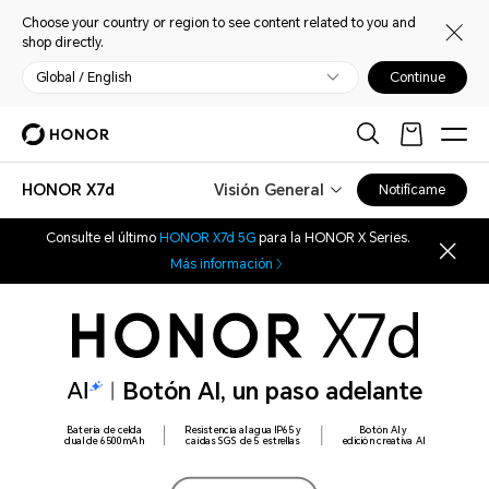
Choose your country or region to see content related to you and
shop directly.
Global / English
Continue
HONOR X7d
Visión General
Notifícame
Consulte el último
HONOR X7d 5G
para la HONOR X Series.
Más información
Botón AI, un paso adelante
Batería de celda
Resistencia al agua IP65 y
Botón AI y
dual de 6500mAh
caídas SGS de 5 estrellas
edición creativa AI