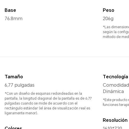
Base
Peso
76.8mm
206g
*Las dimensione
según la configu
método de medi
Tamaño
Tecnología 
6,77 pulgadas
Comodidad 
Dinámica
*Con un diseño de esquinas redondeadas en la
pantalla, la longitud diagonal de la pantalla es de 6,77
*Este producto n
pulgadas cuando se mide de acuerdo con el
funciones terap
rectángulo estándar (el área de visualización real es
ligeramente menor).
Resolución
Colores
1610*720