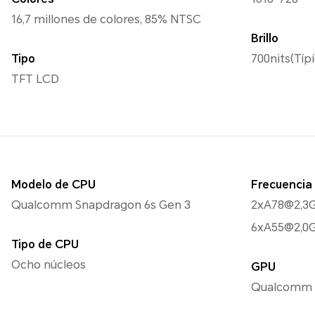
16,7 millones de colores, 85% NTSC
Brillo
Tipo
700nits(Típ
TFT LCD
Modelo de CPU
Frecuencia
Qualcomm Snapdragon 6s Gen 3
2xA78@2,3
6xA55@2,0
Tipo de CPU
Ocho núcleos
GPU
Qualcomm 