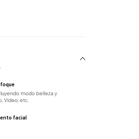
s
nfoque
cluyendo modo belleza y
, Video, etc.
ento facial