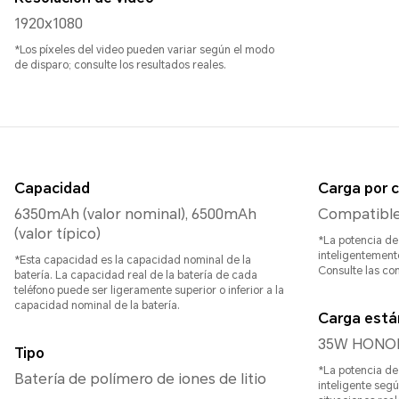
1920x1080
*Los píxeles del video pueden variar según el modo
de disparo; consulte los resultados reales.
Capacidad
Carga por 
6350mAh (valor nominal), 6500mAh
Compatible
(valor típico)
*La potencia de
inteligentement
*Esta capacidad es la capacidad nominal de la
Consulte las co
batería. La capacidad real de la batería de cada
teléfono puede ser ligeramente superior o inferior a la
capacidad nominal de la batería.
Carga está
35W HONOR
Tipo
*La potencia de
Batería de polímero de iones de litio
inteligente segú