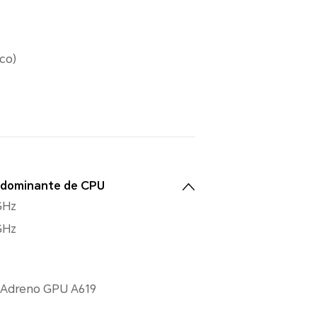
ico)
 dominante de CPU
GHz
GHz
Adreno GPU A619