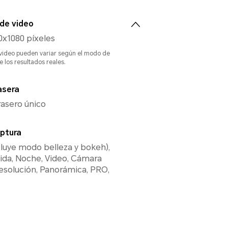
de video
0x1080 píxeles
 video pueden variar según el modo de
e los resultados reales.
asera
rasero único
ptura
cluye modo belleza y bokeh),
ida, Noche, Video, Cámara
 resolución, Panorámica, PRO,