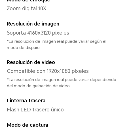
MediaTek Helio G81
Tipo de CPU
Octa-core
Frecuencia dominante de C
2*A75 2.0GHz + 6*A55 1.7GH
*La frecuencia real puede ajustarse
en función de la carga de la aplicaci