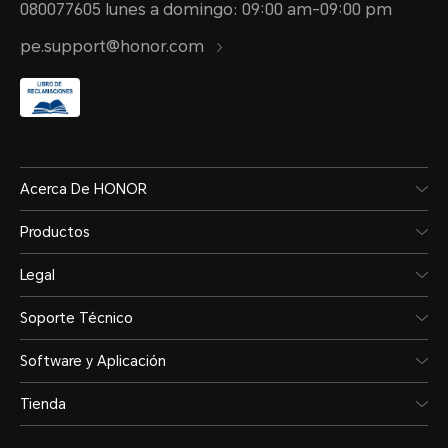
080077605 lunes a domingo: 09:00 am-09:00 pm
5130mAh (valor nominal), 526
pe.support@honor.com
típico)
*Esta capacidad es la capacidad nom
La capacidad real de la batería de 
Acerca De HONOR
individual puede variar ligeramente
Productos
debajo de la capacidad nominal.
Legal
Soporte Técnico
Tipo
Software y Aplicación
Batería de polímero de iones 
Tienda