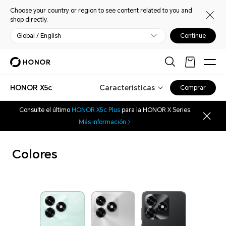
Choose your country or region to see content related to you and
shop directly.
Global / English
Continue
HONOR X5c
Características
Comprar
Consulte el último
HONOR X5c Plus
para la HONOR X Series.
Más información