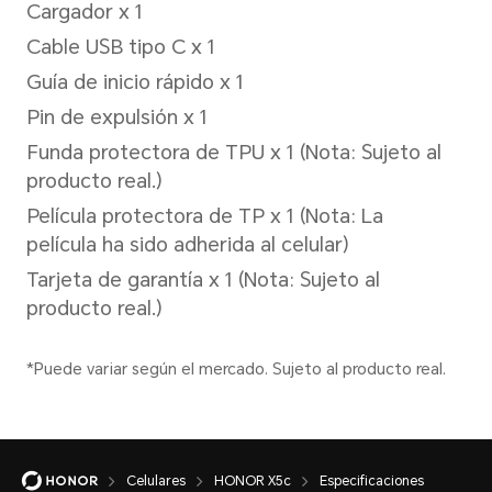
Soporte para 1920x1080 píxe
*Nota: La resolución de imagen rea
el modo de grabación de video.
Vídeo
Soporte para grabación de v
(1920x1080)
Modo de captura
Retrato (incluye belleza y bo
Celulares
HONOR X5c
Especificaciones