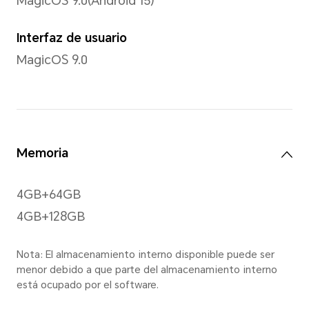
Colores
16,7 millones de colores
Tipo
TFT-LCD
Tecnología de cuidado visua
Confort Visual/Atenuación 