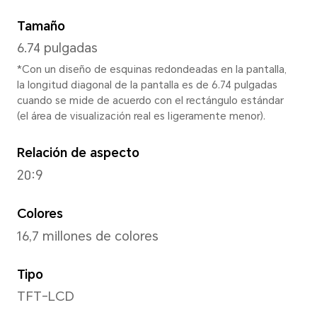
Altura
167mm
Base
77mm
Profundidad
7.89mm