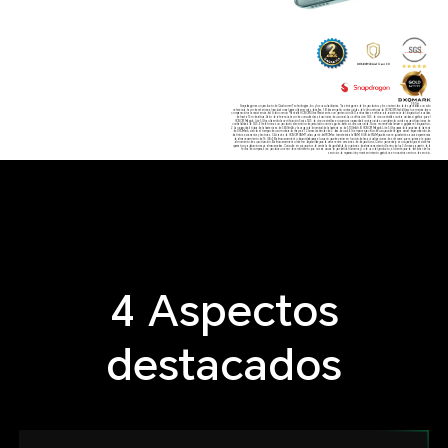
Snapdragon es un producto de Qualcomm Technologies, Inc. y/o sus subsidiarias. *Las imágenes de los productos y los contenidos de las pantallas son solo
referencia, favor de referirse al producto real para obtener más detalles. 1 El desempeño contra caídas del vidrio reforzado HONOR Shield Glass fue mejorado en
comparación a la resistencia del vidrio común. *Pantalla HONOR Ultra Resistente con protección 360° anticaídas se refiere a la resistencia del dispositivo a caídas
de hasta 1.5m de altura. Valor de referencia, favor de consultar las situaciones de uso real. La certificación SGS de cinco estrellas contra caídas significa que el
HONOR Magic6 Lite 5G ha obtenido la certificación Swiss SGS de cinco estrellas en cuanto a capacidad contra caídas, cumpliendo con las especificaciones de
confiabilidad de SGS. El teléfono es un producto electrónico de precisión con riesgo de daño si sufre una caída. No se recomienda lanzar o golpear el dispositivo.
2 La capacidad típica de la batería es de 5800mAh, y la capacidad nominal de la batería es de 5700mAh. El HONOR Magic6 Lite 5G ha pasado la prueba de batería
de DXOMark, siendo el tiempo de uso moderado mayor a 72 horas (estándar de 2 días de uso). El tiempo específico de uso puede llegar a variar dependiendo de
distintos escenarios y factores. 3 A través de HONOR RAM Turbo, parte del ROM se transferirá a la RAM, 8 GB de RAM pueden ser equivalentes a una experiencia
de almacenamiento de 16 GB. 4 El almacenamiento disponible para el usuario puede variar en función de las actualizaciones de software que requiera el equipo
al momento de su activación. El almacenamiento interno disponible puede variar entre versiones de dispositivos. Cierto porcentaje es ocupado por el sistema
operativo y aplicaciones ya almacenadas. Consulte en sus puntos de venta la disponibilidad y opciones de almacenamiento.Dentro de los 24 meses a partir de la
fecha de compra, si se produce un error de rendimiento que no sea causado por daños humanos y/o de uso del producto, el cliente puede disfrutar de los
servicios de reparación y mantenimiento gratuitos en nuestros centros de servicio.
4 Aspectos
destacados