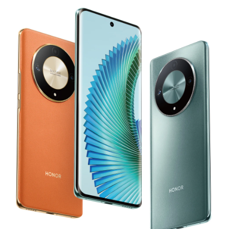
completa a caídas para a todo el dispositivo.
2
Una protección de tres niveles
completamente nueva proporciona
múltiples refuerzos para la pantalla, los
bordes y los compartimentos internos.
Un nuevo material de amortiguación
desarrollado por HONOR cuenta con
poros de tamaño micrométrico que
pueden absorber hasta 1,2 veces el
impacto de una caída.
3