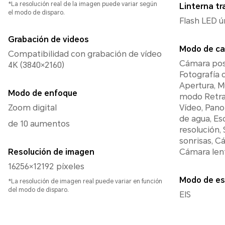
*La resolución real de la imagen puede variar según
Linterna tr
el modo de disparo.
Flash LED ú
Grabación de videos
Modo de ca
Compatibilidad con grabación de vídeo
Cámara pos
4K (3840×2160)
Fotografía c
Apertura, M
Modo de enfoque
modo Retrat
Zoom digital
Vídeo, Pano
de agua, Es
de 10 aumentos
resolución,
sonrisas, C
Resolución de imagen
Cámara lent
16256×12192 píxeles
Modo de es
*La resolución de imagen real puede variar en función
del modo de disparo.
EIS