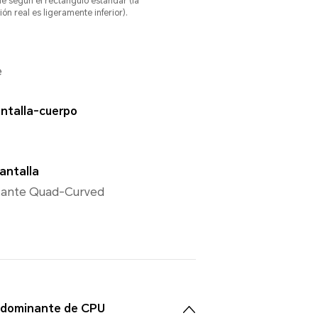
de según el rectángulo estándar (la
ión real es ligeramente inferior).
e
antalla-cuerpo
pantalla
otante Quad-Curved
 dominante de CPU