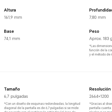
Altura
Profundida
161,9 mm
7,80 mm
Base
Peso
74,1 mm
Aprox. 183 g
*Las dimensione
función de la co
y el método de 
Tamaño
Resolución
6,7 pulgadas
2664×1200
*Con un diseño de esquinas redondeadas, la longitud
*Gracias al dis
diagonal de la pantalla es de 6,7 pulgadas si se mide
pantalla cuenta