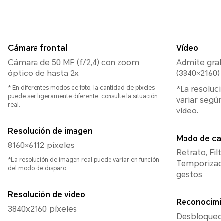
Cámara frontal
Vídeo
Cámara de 50 MP (f/2,4) con zoom
Admite gra
óptico de hasta 2x
(3840×2160)
* En diferentes modos de foto, la cantidad de píxeles
*La resoluc
puede ser ligeramente diferente, consulte la situación
variar segú
real.
vídeo.
Resolución de imagen
Modo de ca
8160×6112 píxeles
Retrato, Fil
*La resolución de imagen real puede variar en función
Temporizad
del modo de disparo.
gestos
Resolución de video
Reconocimi
3840x2160 píxeles
Desbloqueo