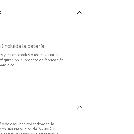
d
 (incluida la batería)
s y el peso reales pueden variar en
nfiguración, el proceso de fabricación
medición.
eño de esquinas redondeadas, la
 con una resolución de 2664×1200