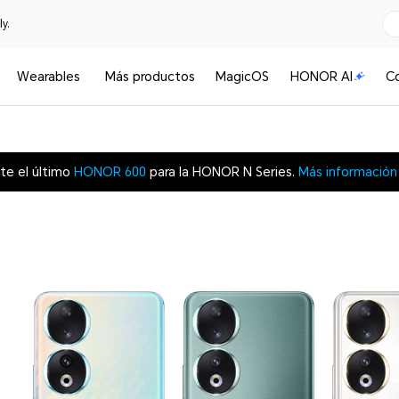
y.
Wearables
Más productos
MagicOS
HONOR AI
C
te el último
HONOR 600
para la HONOR N Series.
Más información