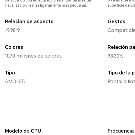
de acuerdo con el rectángulo estándar (el área de
píxeles si se mi
visualización real es ligeramente más pequeña).
superficie de vis
Relación de aspecto
Gestos
19.98:9
Compatibl
Colores
Relación p
1070 millones de colores
93.30%
Tipo
Tipo de la 
AMOLED
Pantalla fl
Modelo de CPU
Frecuencia