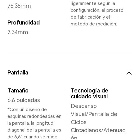
Verde Vital
,
Dorado Desier
*Puede variar según 
Dimensiones y Peso
Altura
Pes