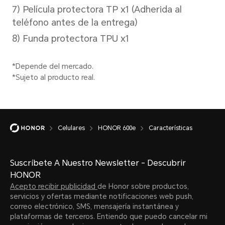
teléfono puede ser
Carg
ligeramente superior o
inferior a la capacidad
45W
nominal.
Sup
*La p
Tipo
puede
Celulares
HONOR 600e
Características
Batería de polímero
intel
de iones de litio
Suscríbete A Nuestro Newsletter - Descubrir
los d
HONOR
Por fa
Acepto recibir publicidad
de Honor sobre productos,
servicios y ofertas mediante notificaciones web push,
situac
correo electrónico, SMS, mensajería instantánea y
plataformas de terceros. Entiendo que puedo cancelar mi