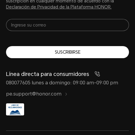
suscripción en cualquier momento de acuerdo con la
Declaración de Privacidad de la Plataforma HONOR.
Resistencia al agua y al polv
SUSCRIBIRSE
Línea directa para consumidores
IP66
080077605 lunes a domingo: 09:00 am-09:00 pm
pe.support@honor.com
*El celular no es profesionalmente r
Cuenta con resistencia a salpicadura
en condiciones de uso normal. Ha s