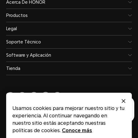
Acerca De HONOR
condiciones de laboratorio controlad
Productos
IP66 de acuerdo con los estándare
(China) / IEC 60529 (internacionales)
Legal
salpicaduras, al agua y al polvo n
Soporte Técnico
efectivas, y el rendimiento de pro
Software y Aplicación
disminuir debido al desgaste diario
Tienda
Usamos cookies para mejorar nuestro sitio y tu
Peru
(Español)
experiencia. Al continuar navegando en
nuestro sitio estás aceptando nuestras
Red
Mapa del sitio
Términos de Uso
Privacidad
Cookies
políticas de cookies.
Conoce más
Copyright ©HONOR 2021-2026.Reservados todos los derechos.