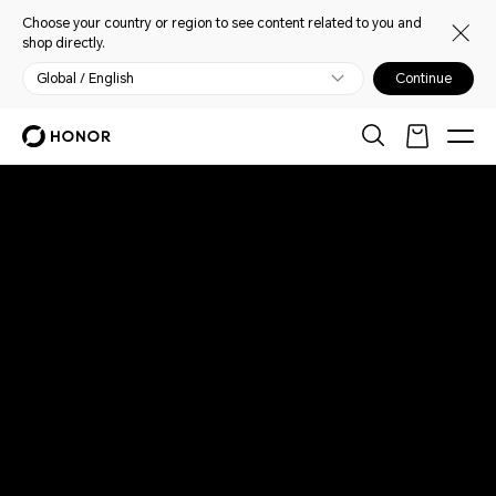
Choose your country or region to see content related to you and
shop directly.
Global / English
Continue