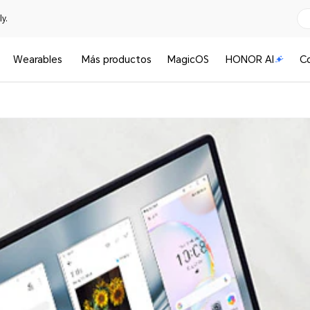
y.
Wearables
Más productos
MagicOS
HONOR AI
C