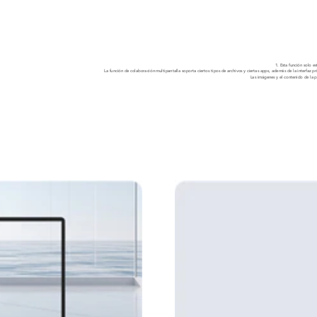
1. Esta función solo 
La función de colaboración multipantalla soporta ciertos tipos de archivos y ciertas apps, además de la interfaz pr
Las imágenes y el contenido de la p