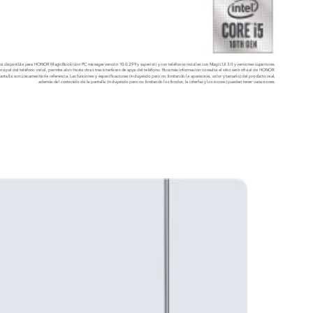
está disponible para HONOR MagicBook (con PC manager versión 10.0.2.99 y superior) y con teléfonos móviles con Magic UI 3.0 y versiones superiores.
incipal del teléfono móvil, permite abrir hasta otras tres interfaces de apps del teléfono. Para más información consulta el sitio web oficial de HONOR.
antalla son únicamente de referencia. Las funciones y especificaciones (incluyendo pero no limitando la apariencia, color y tamaño) del producto real,
además del contenido de la pantalla (incluyendo pero no limitando los fondos, la interfaz y los íconos) pueden tener variaciones.