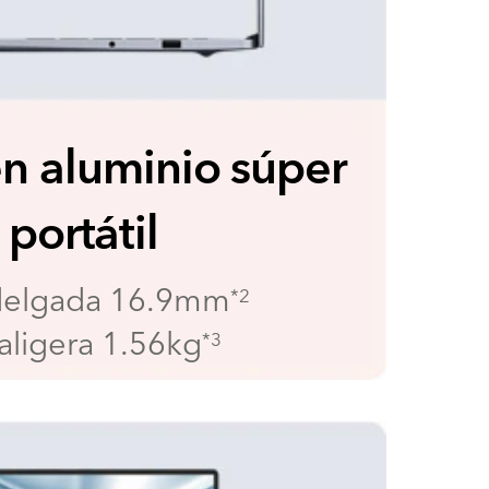
n aluminio súper
portátil
delgada 16.9mm
*2
raligera 1.56kg
*3