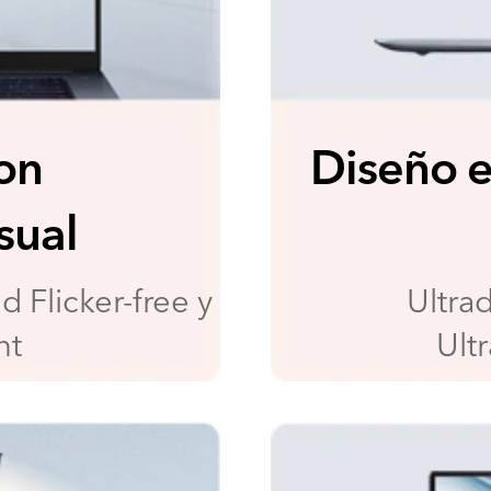
con
Diseño e
sual
d Flicker-free
y
Ultra
ht
Ult