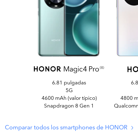
6.81 pulgadas
6.
5G
4600 mAh (valor típico)
4800 mA
Snapdragon 8 Gen 1
Qualcomm
Comparar todos los smartphones de HONOR