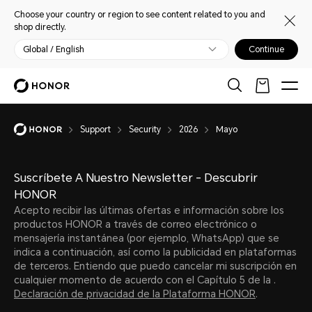
Choose your country or region to see content related to you and
shop directly.
Global / English
Continue
Support
Security
2026
Mayo
Suscríbete A Nuestro Newsletter - Descubrir
HONOR
Acepto recibir las últimas ofertas e información sobre los
productos HONOR a través de correo electrónico o
mensajería instantánea (por ejemplo, WhatsApp) que se
indica a continuación, así como la publicidad en plataformas
de terceros. Entiendo que puedo cancelar mi suscripción en
cualquier momento de acuerdo con el Capítulo 5 de la .
Declaración de privacidad de la Plataforma HONOR
.