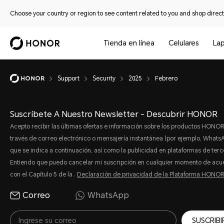
Choose your country or region to see content related to you and shop directl
Tienda en línea
Celulares
La
Support
Security
2025
Febrero
Suscríbete A Nuestro Newsletter - Descubrir HONOR
Acepto recibir las últimas ofertas e información sobre los productos HONOR
través de correo electrónico o mensajería instantánea (por ejemplo, Whats
que se indica a continuación, así como la publicidad en plataformas de terc
Entiendo que puedo cancelar mi suscripción en cualquier momento de acu
con el Capítulo 5 de la .
Declaración de privacidad de la Plataforma HONO
Correo
WhatsApp
SUSCRIBI