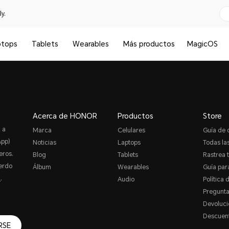
y.
ptops
Tablets
Wearables
Más productos
MagicOS
Acerca de HONOR
Productos
Store
 a
Marca
Celulares
Guía de
App)
Noticias
Laptops
Todas las
eros.
Blog
Tablets
Rastrea 
erdo
Álbum
Wearables
Guía par
R
.
Audio
Política 
Pregunta
Devoluci
Descuent
RSE