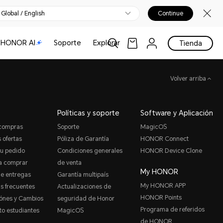
Global / English
Continue
HONOR AI
Soporte
Explorar
Tienda
Volver arriba
Políticas y soporte
Software y Aplicación
 compras
Soporte
MagicOS
 ofertas
Póliza de Garantía
HONOR Connect
tu pedido
Condiciones generales
HONOR Device Clone
a comprar
de venta
My HONOR
de entregas
Garantía multipaís
My HONOR APP
s frecuentes
Actualizaciones de
HONOR Points
ónes y Cambios
seguridad de Honor
Programa de referidos
o estudiantes
MagicOS
de HONOR