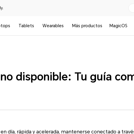
y.
ptops
Tablets
Wearables
Más productos
MagicOS
no disponible: Tu guía co
oy en día, rápida y acelerada, mantenerse conectado a trav