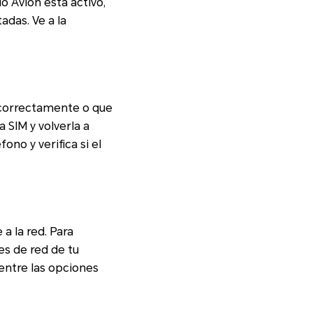
 Avión está activo,
adas. Ve a la
 correctamente o que
 SIM y volverla a
no y verifica si el
a la red. Para
es de red de tu
 entre las opciones