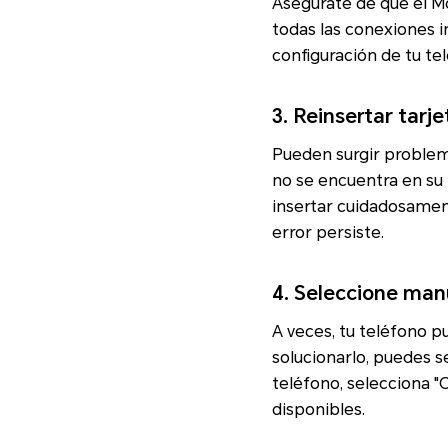
Asegúrate de que el Mo
todas las conexiones in
configuración de tu te
3. Reinsertar tarj
Pueden surgir problem
no se encuentra en su l
insertar cuidadosament
error persiste.
4. Seleccione man
A veces, tu teléfono p
solucionarlo, puedes s
teléfono, selecciona "
disponibles.