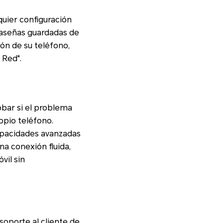
quier configuración
traseñas guardadas de
ión de su teléfono,
 Red".
obar si el problema
ropio teléfono.
apacidades avanzadas
a conexión fluida,
vil sin
soporte al cliente de