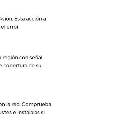
Avión. Esta acción a
l error.
a región con señal
de cobertura de su
on la red. Comprueba
tes e instálalas si