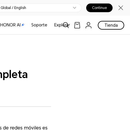
Global / English
Continue
HONOR AI
Soporte
Explorar
Tienda
mpleta
és de redes móviles es