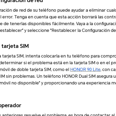
figuración de red
ración de red de su teléfono puede ayudar a eliminar cual
l error. Tenga en cuenta que esta acción borrará las con
e de tenerlas disponibles fácilmente. Vaya a la configurac
establecer" y seleccione "Restablecer la Configuración de
 tarjeta SIM
 tarjeta SIM, intenta colocarla en tu teléfono para compr
determinar si el problema está en la tarjeta SIM o en el p
 móvil de doble tarjeta SIM, como el
HONOR 90 Lite
, con c
SIM sin problemas. Un teléfono HONOR Dual SIM asegura un
 móvil no disponible" y proporcionando una experiencia mó
 operador
s anteriores resuelve el problema, es hora de contactar al 