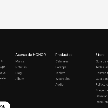
Acerca de HONOR
Productos
Store
 a
Marca
Celulares
Guía de
App)
Noticias
Laptops
Todas las
eros.
Blog
Tablets
Rastrea 
erdo
Álbum
Wearables
Guía par
R
.
Audio
Política 
Pregunta
Devoluci
Descuent
RSE