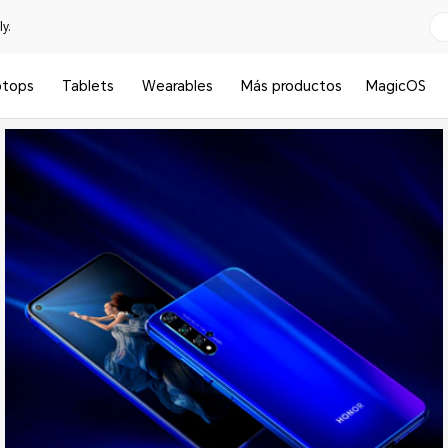
y.
ptops
Tablets
Wearables
Más productos
MagicOS