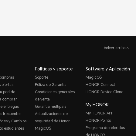
Volver arriba
Políticas y soporte
Software y Aplicación
 compras
Soporte
MagicOS
 ofertas
Póliza de Garantía
HONOR Connect
tu pedido
Condiciones generales
HONOR Device Clone
a comprar
de venta
My HONOR
de entregas
Garantía multipaís
My HONOR APP
s frecuentes
Actualizaciones de
HONOR Points
ónes y Cambios
seguridad de Honor
Programa de referidos
o estudiantes
MagicOS
de HONOR