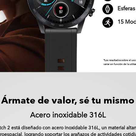
Esferas
15 Mod
*Los resultados sobre el us
variar en función de la utiliz
Ármate de valor, sé tu mismo
Acero inoxidable 316L
ch 2 está diseñado con acero inoxidable 316L, un material altam
roespacial, logrando soportar los arañazos de actividades cotidia