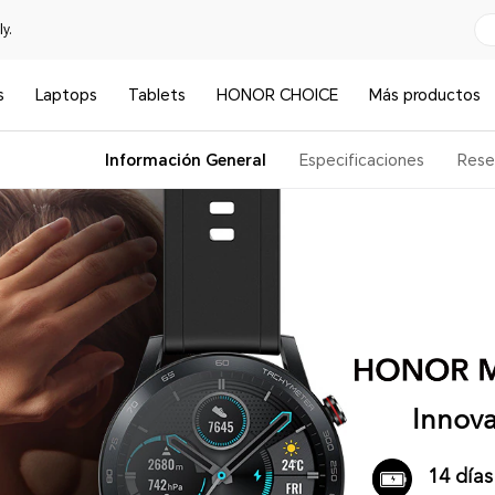
y.
s
Laptops
Tablets
HONOR CHOICE
Más productos
Información General
Especificaciones
Rese
Innova
14 días