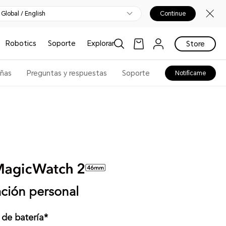
Global / English
Continue
Robotics
Soporte
Explorar
Store
ñas
Preguntas y respuestas
Soporte
Notifícame
ción personal
 de batería*