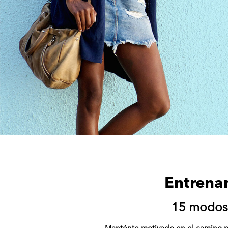
Entrenam
15 modos 
Manténte motivado en el camino p