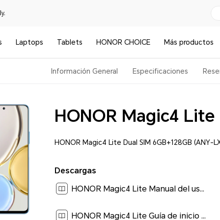
y.
s
Laptops
Tablets
HONOR CHOICE
Más productos
Información General
Especificaciones
Rese
HONOR Magic4 Lite
HONOR Magic4 Lite Dual SIM 6GB+128GB (ANY-LX
Descargas
HONOR Magic4 Lite Manual del usuario-(Magic UI 4.2_01,es)[ 3.7M ]
HONOR Magic4 Lite Guía de inicio rápido-(Magic UI 4.2_01,ANY-LX1,es)[ 1.9M ]