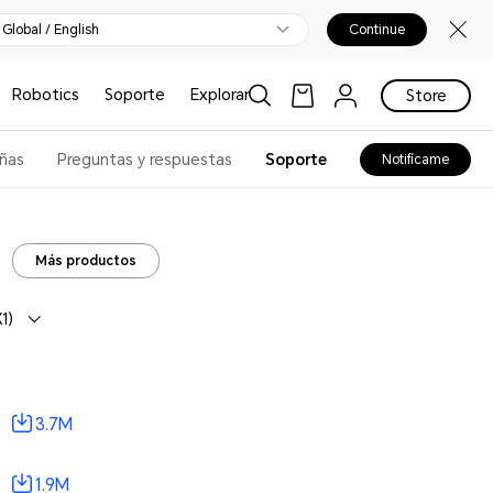
Global / English
Continue
Robotics
Soporte
Explorar
Store
ñas
Preguntas y respuestas
Soporte
Notifícame
Más productos
1)
3.7M
1.9M