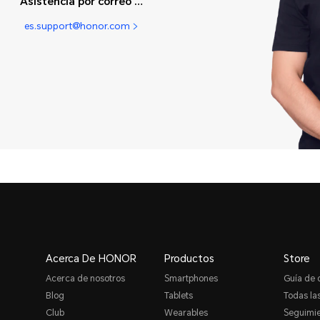
Asistencia por correo electrónico
es.support@honor.com
Acerca De HONOR
Productos
Store
Acerca de nosotros
Smartphones
Guía de
Blog
Tablets
Todas las
Club
Wearables
Seguimie