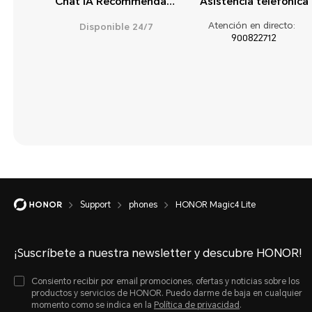
Chat IA Recommendation
Asistencia telefónica
Aplicaciones y
notificaciones
Atención en directo:
Disponible 24/7
900822712
Asistencia inteligente
Aspecto y pantalla
Batería y carga
Conexión del
dispositivo
Cámara
Cámara y sensor
Support
phones
HONOR Magic4 Lite
Funciones atractivas
¡Suscríbete a nuestra newsletter y descubre HONOR!
Galería
Consiento recibir por email promociones, ofertas y noticias sobre los
Gestor
productos y servicios de HONOR. Puedo darme de baja en cualquier
momento como se indica en la
Política de privacidad
.
Gestos y operación