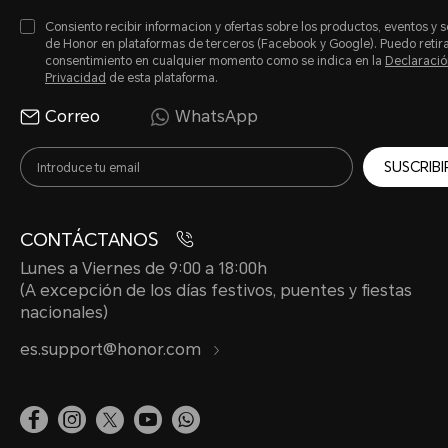
Consiento recibir informacion y ofertas sobre los productos, eventos y s
Marcación
de Honor en plataformas de terceros (Facebook y Google). Puedo retir
consentimiento en cualquier momento como se indica en la
Declaració
Mensajes
Privacidad
de esta plataforma.
Otra información
Correo
WhatsApp
Pantalla principal
SUSCRIBI
Puertos y botones
Seguridad y
CONTÁCTANOS
privacidad
Lunes a Viernes de 9:00 a 18:00h
(A excepción de los días festivos, puentes y fiestas
Sonido y pantalla
nacionales)
Utilidades
es.support@honor.com
Video
Wi-Fi y red