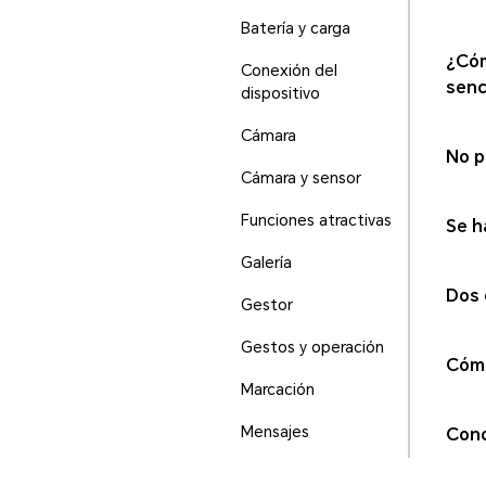
Batería y carga
¿Cóm
Conexión del
senc
dispositivo
Cámara
No p
Cámara y sensor
Funciones atractivas
Se h
Galería
Dos 
Gestor
Gestos y operación
Cómo
Marcación
Mensajes
Cono
Otra información