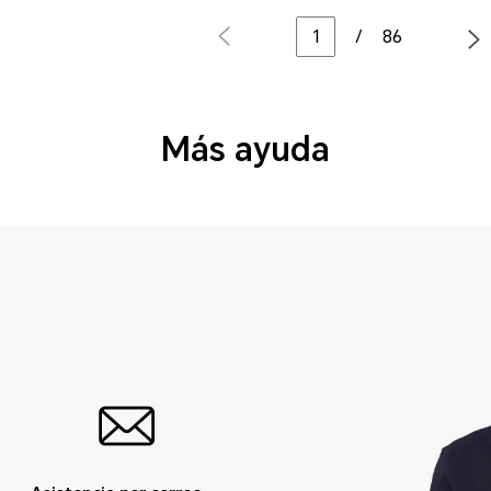
/
86
Más ayuda