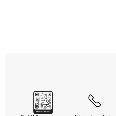
Pantalla principal
Puertos y botones
Seguridad y
privacidad
Sonido y pantalla
Utilidades
Video
Wi-Fi y red
Accesorios
Almacenamiento
Aplicaciones de
terceros