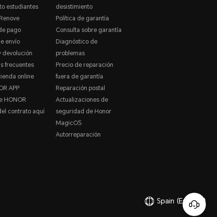
o estudiantes
desistimiento
Renove
Política de garantía
de pago
Consulta sobre garantía
de envío
Diagnóstico de
 devolución
problemas
s frecuentes
Precio de reparación
tienda online
fuera de garantía
OR APP
Reparación postal
de HONOR
Actualizaciones de
del contrato aquí
seguridad de Honor
MagicOS
Autorreparación
Spain
(Español)