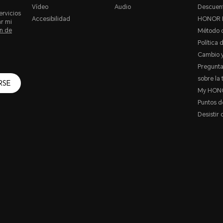
Vídeo
Audio
Descuent
ervicios
Accesibilidad
HONOR 
ar mi
n de
Método 
Política 
Cambio y
Pregunta
sobre la 
RSE
My HON
Puntos 
Desistir 