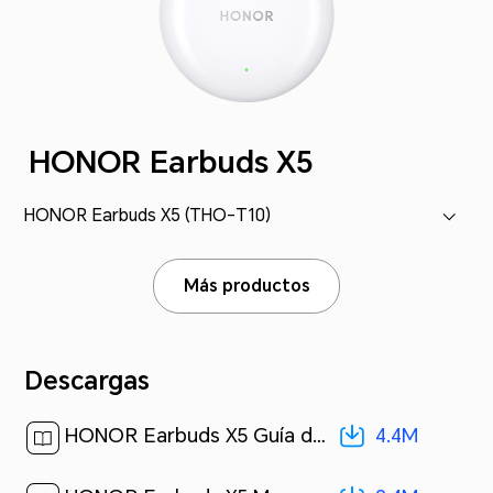
HONOR Earbuds X5
HONOR Earbuds X5 (THO-T10)
Más productos
Descargas
4.4M
HONOR Earbuds X5 Guía de inicio rápido-(THO-T10,02,es-ES)[ 4.4M ]