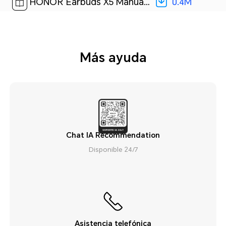
0.4M
HONOR Earbuds X5 Manual del usuario-(THO-T10,01,es-ES)[ 0.4M ]
Más ayuda
Chat IA Recommendation
Disponible 24/7
Asistencia telefónica