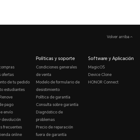
Volver arriba
Políticas y soporte
Software y Aplicación
 compras
Condiciones generales
MagicOS
 ofertas
de venta
Device Clone
nto de tu pedido
Modelo de formulario de
HONOR Connect
o estudiantes
desistimiento
Renove
Política de garantía
de pago
Consulta sobre garantía
de envío
Diagnóstico de
 devolución
problemas
s frecuentes
Precio de reparación
tienda online
fuera de garantía