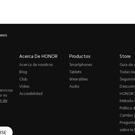
iews
Acerca De HONOR
Productos
Store
Acerca de nosotros
Smartphones
Guía de
Blog
Tablets
Todas las
Club
Wearables
Seguimie
Vídeo
Audio
Descuent
ervicios
Accesibilidad
HONOR 
ar mi
n de
Método 
Política 
Cambio y
Pregunta
sobre la 
RSE