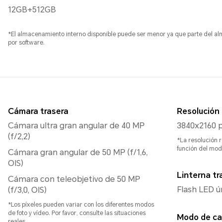
12GB+512GB
*El almacenamiento interno disponible puede ser menor ya que parte del a
por software.
Cámara trasera
Resolución 
Cámara ultra gran angular de 40 MP
3840x2160 p
(f/2,2)
*La resolución 
función del mod
Cámara gran angular de 50 MP (f/1,6,
OIS)
Linterna tr
Cámara con teleobjetivo de 50 MP
Flash LED ú
(f/3,0, OIS)
*Los píxeles pueden variar con los diferentes modos
de foto y vídeo. Por favor, consulte las situaciones
Modo de ca
reales.