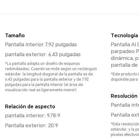
Tamaño
Tecnología
Pantalla interior 7,92 pulgadas
Pantalla AI
parpadeo P
pantalla exterior: 6,43 pulgadas
dinámica, p
*La pantalla adopta un diseño de esquinas
pantalla de
redondeadas. Cuando se mide según un rectángulo
estándar, la longitud diagonal de la pantalla es de
*Este producto 
6,43 pulgadas para la pantalla exterior y de 7,92
disponible para 
pulgadas para la pantalla interior (el área de
visualización real es ligeramente menor).
Resolución
Pantalla int
Relación de aspecto
Pantalla ex
pantalla interior: 9.78:9
*Esta resolució
Pantalla exterior: 20:9
estándar, y la p
píxeles efectivos