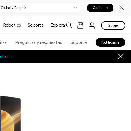
Global / English
Continue
Robotics
Soporte
Explorar
Store
ñas
Preguntas y respuestas
Soporte
Notifícame
ción