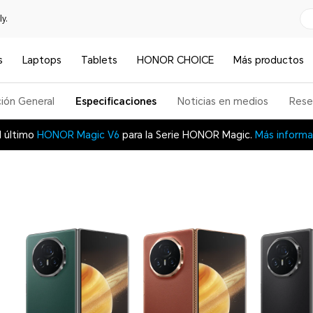
y.
s
Laptops
Tablets
HONOR CHOICE
Más productos
ión General
Especificaciones
Noticias en medios
Rese
l último
HONOR Magic V6
para la Serie HONOR Magic.
Más informa