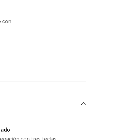
 con
lado
egación con tres teclas,