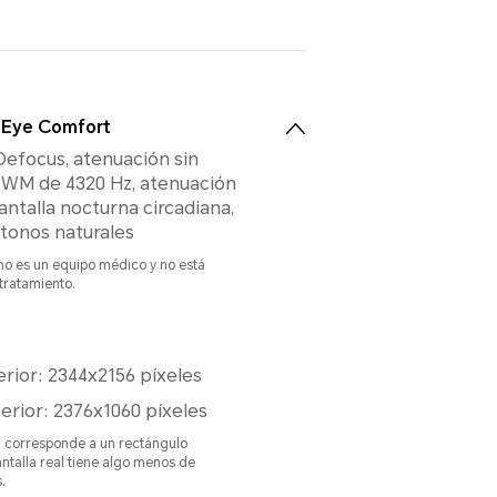
 Eye Comfort
 Defocus, atenuación sin
WM de 4320 Hz, atenuación
antalla nocturna circadiana,
 tonos naturales
no es un equipo médico y no está
tratamiento.
erior: 2344x2156 píxeles
terior: 2376x1060 píxeles
n corresponde a un rectángulo
antalla real tiene algo menos de
.