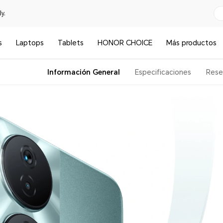
y.
s
Laptops
Tablets
HONOR CHOICE
Más productos
Información General
Especificaciones
Rese