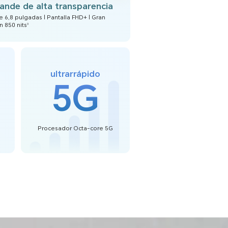
rande de alta transparencia
e 6,8 pulgadas | Pantalla FHD+ | Gran
 850 nits
3
ultrarrápido
5G
Procesador Octa-core 5G