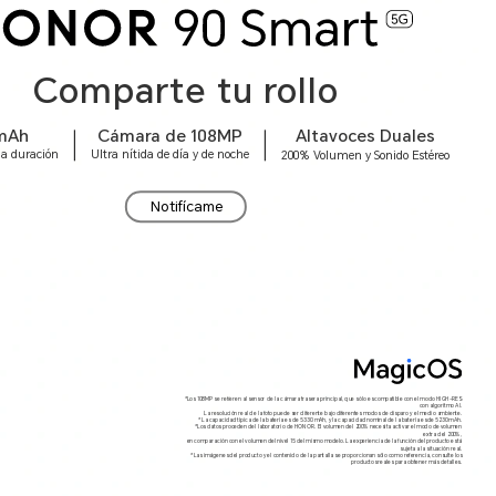
Comparte tu rollo
mAh
Cámara de 108MP
Altavoces Duales
ga duración
Ultra nítida de día y de noche
200% Volumen y Sonido Estéreo
Notifícame
*Los 108MP se refieren al sensor de la cámara trasera principal, que sólo es compatible con el modo HIGH-RES
con algoritmo Al.
La resolución real de la foto puede ser diferente bajo diferentes modos de disparo y el medio ambiente.
*La capacidad típica de la batería es de 5330 mAh, y la capacidad nominal de la batería es de 5230 mAh.
*Los datos proceden del laboratorio de HONOR. El volumen del 200% necesita activar el modo de volumen
extra del 200%,
en comparación con el volumen del nivel 15 del mismo modelo. La experiencia de la función del producto está
sujeta a la situación real.
*Las imágenes del producto y el contenido de la pantalla se proporcionan sólo como referencia, consulte los
productos reales para obtener más detalles.