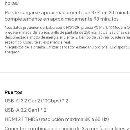
horas.
Puede cargarse aproximadamente un 37% en 30 minuto
completamente en aproximadamente 93 minutos.
*Los datos provienen del Laboratorio HONOR, prueba PC Mark 10 Modern Off
predeterminada de fábrica, brillo de pantalla de 250 nits, actualizaciones 
desconectada, modo de energía eficiente. El tiempo de uso real puede varia
específico. Consulte su experiencia real.
*Requisitos de la prueba: Utilizar cargador estándar u opcional. El disposit
apagado.
Puertos
USB-C 3.2 Gen2 (10Gbps) * 2
USB-A 3.2 Gen1 * 2
HDMI 2.1 TMDS (resolución máxima 4K a 60 Hz)
Conector combinado de audio de 3,5 mm (auriculares y 