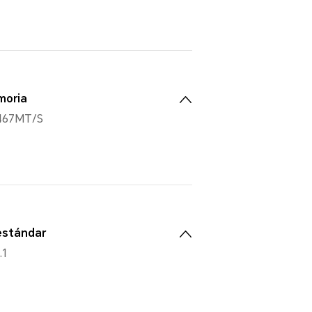
moria
467MT/S
estándar
.1