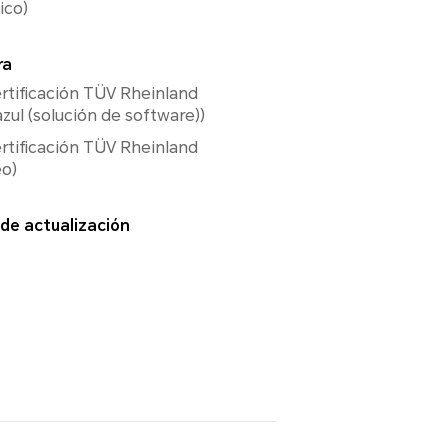
ico)
ra
rtificación TÜV Rheinland
azul (solución de software))
rtificación TÜV Rheinland
eo)
de actualización