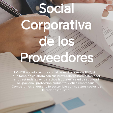
Social
Corporativa
de los
Proveedores
HONOR no solo cumple con altos estándares de RSC, sino
que también
colabora con sus proveedores para establecer
altos estándares en derechos laborales,
salud y seguridad
ocupacional, protección ambiental y ética empresarial.
Compartimos el desarrollo sostenible con nuestros socios de
la cadena industrial.