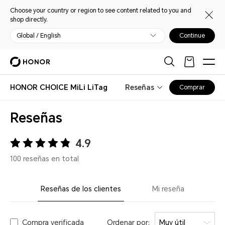
Choose your country or region to see content related to you and
shop directly.
Global / English
Continue
HONOR CHOICE MiLi LiTag
Reseñas
Comprar
Reseñas
4.9
100 reseñas en total
Reseñas de los clientes
Mi reseña
Compra verificada
Ordenar por:
Muy útil