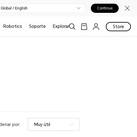
Global / English
Continue
Robotics
Soporte
Explorar
Store
denar por:
Muy útil