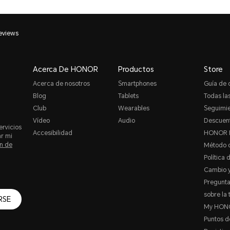
eviews
Acerca De HONOR
Productos
Store
Acerca de nosotros
Smartphones
Guía de
Blog
Tablets
Todas las
Club
Wearables
Seguimie
Vídeo
Audio
Descuent
ervicios
Accesibilidad
HONOR 
ar mi
n de
Método 
Política 
Cambio y
Pregunta
sobre la 
RSE
My HON
Puntos 