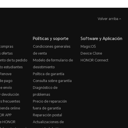
Volver arriba
Políticas y soporte
Software y Aplicación
 compras
Condiciones generales
MagicOS
 ofertas
de venta
Device Clone
nto de tu pedido
Modelo de formulario de
HONOR Connect
o estudiantes
desistimiento
Renove
Política de garantía
de pago
Consulta sobre garantía
de envío
Diagnóstico de
 devolución
problemas
s frecuentes
Precio de reparación
tienda online
fuera de garantía
OR APP
Reparación postal
de HONOR
Actualizaciones de