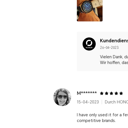
Kundendien
26-04-2023
Vielen Dank, 
Wir hoffen, da
M*******
15-04-2023
Durch HONO
I have only used it for a f
competitive brands.