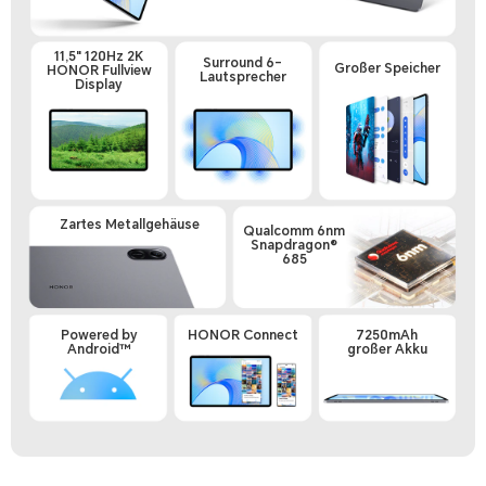
11,5" 120Hz 2K
Surround 6-
Großer Speicher
HONOR Fullview
Lautsprecher
Display
Zartes Metallgehäuse
Qualcomm 6nm
Snapdragon®
685
Powered by
HONOR Connect
7250mAh
Android™
großer Akku