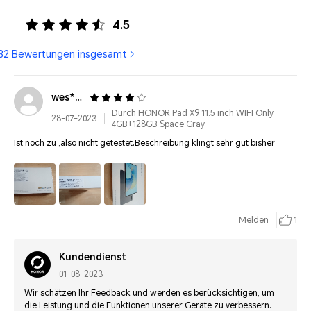
4.5
32 Bewertungen insgesamt
wes***@gmx.de
Durch HONOR Pad X9 11.5 inch WIFI Only
28-07-2023
4GB+128GB Space Gray
Ist noch zu ,also nicht getestet.Beschreibung klingt sehr gut bisher
Melden
1
Kundendienst
01-08-2023
Wir schätzen Ihr Feedback und werden es berücksichtigen, um
die Leistung und die Funktionen unserer Geräte zu verbessern.