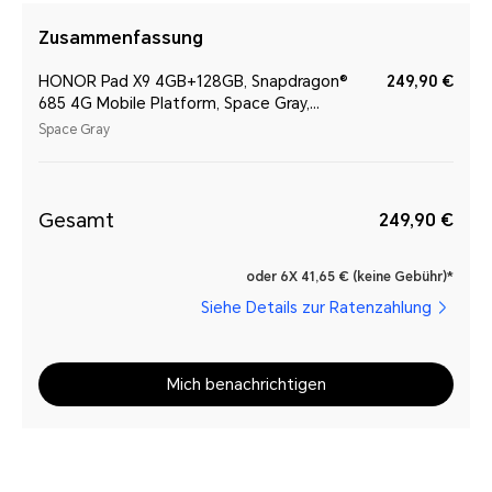
Zusammenfassung
HONOR Pad X9 4GB+128GB, Snapdragon®
249,90 €
685 4G Mobile Platform, Space Gray,
Surround 6-Lautsprecher
Space Gray
Gesamt
249,90 €
oder 6X 41,65 € (keine Gebühr)*
Siehe Details zur Ratenzahlung
Mich benachrichtigen