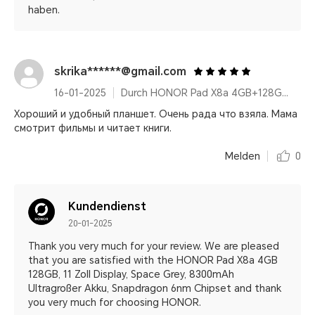
haben.
skrika******@gmail.com
16-01-2025
Durch HONOR Pad X8a 4GB+128GB, 11 Zoll Display, Space Grey, 8300mAh Ultragroßer Akku, Snapdragon 6nm Chipset
Хороший и удобный планшет. Очень рада что взяла. Мама
смотрит фильмы и читает книги.
Melden
0
Kundendienst
20-01-2025
Thank you very much for your review. We are pleased
that you are satisfied with the HONOR Pad X8a 4GB
128GB, 11 Zoll Display, Space Grey, 8300mAh
Ultragroßer Akku, Snapdragon 6nm Chipset and thank
you very much for choosing HONOR.