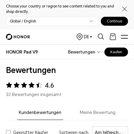
Choose your country or region to see content related to you and
shop directly.
Global / English
Continue
DE
HONOR Pad V9
Bewertungen
Kaufen
Bewertungen
4.6
32 Bewertungen insgesamt
Kundenbewertungen
Meine Bewertung
Geprüfter Käufer
Sortieren nach:
Am hilfreichsten