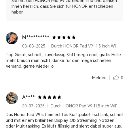
Sie mit den HONOR Pad V9 zufrieden sind und danken
Ihnen herzlich, dass Sie sich für HONOR entschieden
haben.
M**********
08-08-2025
Durch HONOR Pad V9 11.5 inch WIFI Only 8GB+256GB Gray with Flip Cover and Pen
Top Gerät, schnell , zuverlässig,Stift mega cool, gratis Hülle
mehr brauch man nicht, danke für den mega schnellen
Versand, gerne wieder ☺
Melden
0
A****
30-07-2025
Durch HONOR Pad V9 11.5 inch WIFI Only 8GB+256GB White with Flip Cover and Pen
Das Honor Pad V9 ist ein echtes Kraftpaket -schlank, schnell
und mit einem brillanten Display. Ob Streaming, Notizen
oder Multitasking: Es läuft flüssig und sieht dabei super aus.