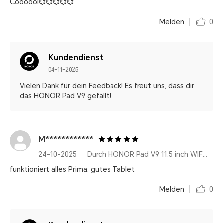
Coooool💞💞💞💞💞
Melden
0
Kundendienst
04-11-2025
Vielen Dank für dein Feedback! Es freut uns, dass dir
das HONOR Pad V9 gefällt!
M************
24-10-2025
Durch HONOR Pad V9 11.5 inch WIFI Only 8GB+256GB White with Flip Cover and Pen
funktioniert alles Prima. gutes Tablet
Melden
0