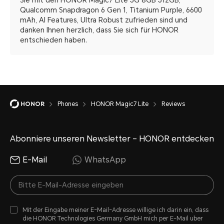
Sie mit den HONOR Magic7 Lite 5G 8GB 512GB,
Qualcomm Snapdragon 6 Gen 1, Titanium Purple, 6600
mAh, AI Features, Ultra Robust zufrieden sind und
danken Ihnen herzlich, dass Sie sich für HONOR
entschieden haben.
Phones
HONOR Magic7 Lite
Reviews
Abonniere unseren Newsletter – HONOR entdecken
E-Mail
WhatsApp
Mit der Eingabe meiner E-Mail-Adresse willige ich darin ein, dass
die HONOR Technologies Germany GmbH mich per E-Mail uber