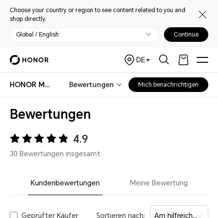
Choose your country or region to see content related to you and
shop directly.
Global / English
Continue
DE
HONOR Magic7 Lite
Bewertungen
Mich benachrichtigen
Bewertungen
4.9
30 Bewertungen insgesamt
Kundenbewertungen
Meine Bewertung
Geprüfter Käufer
Sortieren nach:
Am hilfreichsten