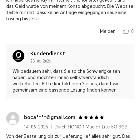
Ich habe das Handy im Internet (Honor site) gekauft und
das Geld wurde von meinem Konto abgebucht. Die Website
teilte mir mit, dass keine Anfrage eingegangen sei. keine
Lösung bis jetzt
Melden
0
Kundendienst
23-06-2025
Wir bedauern sehr, dass Sie solche Schwierigkeiten
haben, und möchten Ihnen selbstverständlich
weiterhelfen: Bitte kontaktieren Sie uns, damit wir
gemeinsam eine passende Lösung finden können.
boca****@gmail.com
14-06-2025
Durch HONOR Magic7 Lite 5G 8GB+512GB, Qualcomm Snapdragon 6 Gen 1, Titanium Purple, 6600 mAh, AI Features, Ultra Robust
Von der Bestellung bis zur Lieferung lief alles sehr gut. Das