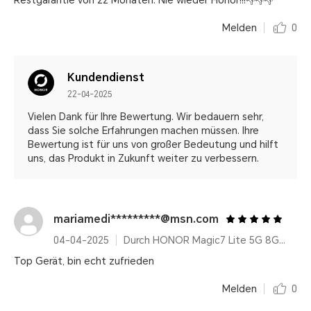
Restgarantie von 22 Monaten. Nie wieder Honor!!!👎👎👎
Melden
0
Kundendienst
22-04-2025
Vielen Dank für Ihre Bewertung. Wir bedauern sehr,
dass Sie solche Erfahrungen machen müssen. Ihre
Bewertung ist für uns von großer Bedeutung und hilft
uns, das Produkt in Zukunft weiter zu verbessern.
mariamedi*********@msn.com
04-04-2025
Durch HONOR Magic7 Lite 5G 8GB+512GB, Qualcomm Snapdragon 6 Gen 1, Titanium Purple, 6600 mAh, AI Features, Ultra Robust
Top Gerät, bin echt zufrieden
Melden
0