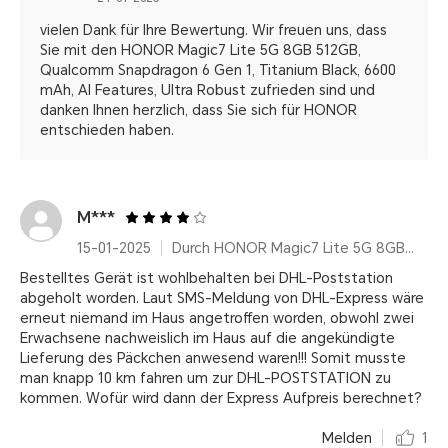
vielen Dank für Ihre Bewertung. Wir freuen uns, dass
Sie mit den HONOR Magic7 Lite 5G 8GB 512GB,
Qualcomm Snapdragon 6 Gen 1, Titanium Black, 6600
mAh, AI Features, Ultra Robust zufrieden sind und
danken Ihnen herzlich, dass Sie sich für HONOR
entschieden haben.
M***
15-01-2025
Durch HONOR Magic7 Lite 5G 8GB+512GB, Qualcomm Snapdragon 6 Gen 1, Titanium Purple, 6600 mAh, AI Features, Ultra Robust
Bestelltes Gerät ist wohlbehalten bei DHL-Poststation
abgeholt worden. Laut SMS-Meldung von DHL-Express wäre
erneut niemand im Haus angetroffen worden, obwohl zwei
Erwachsene nachweislich im Haus auf die angekündigte
Lieferung des Päckchen anwesend waren!!! Somit musste
man knapp 10 km fahren um zur DHL-POSTSTATION zu
kommen. Wofür wird dann der Express Aufpreis berechnet?
Melden
1