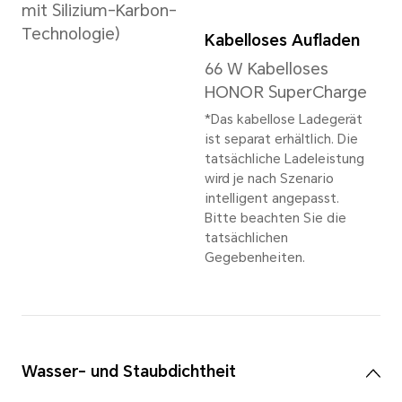
Speicher
16GB+512GB
*Der verfügbare interne Speicher ka
ein Teil des internen Speichers von
Rückkamera