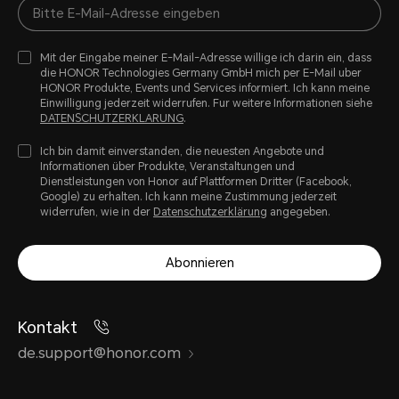
ist se
tatsä
Mit der Eingabe meiner E-Mail-Adresse willige ich darin ein, dass
wird 
die HONOR Technologies Germany GmbH mich per E-Mail uber
HONOR Produkte, Events und Services informiert. Ich kann meine
intel
Einwilligung jederzeit widerrufen. Fur weitere Informationen siehe
DATENSCHUTZERKLARUNG
.
Bitte
Ich bin damit einverstanden, die neuesten Angebote und
tatsä
Informationen über Produkte, Veranstaltungen und
Dienstleistungen von Honor auf Plattformen Dritter (Facebook,
Google) zu erhalten. Ich kann meine Zustimmung jederzeit
Gege
widerrufen, wie in der
Datenschutzerklärung
angegeben.
Abonnieren
Kontakt
de.support@honor.com
Wasser- und Staubdichtheit