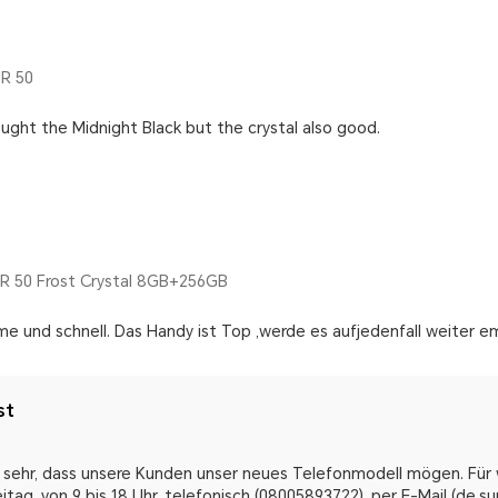
R 50
ught the Midnight Black but the crystal also good.
 50 Frost Crystal 8GB+256GB
me und schnell. Das Handy ist Top ,werde es aufjedenfall weiter e
st
s sehr, dass unsere Kunden unser neues Telefonmodell mögen. Für 
itag, von 9 bis 18 Uhr, telefonisch (08005893722), per E-Mail (de