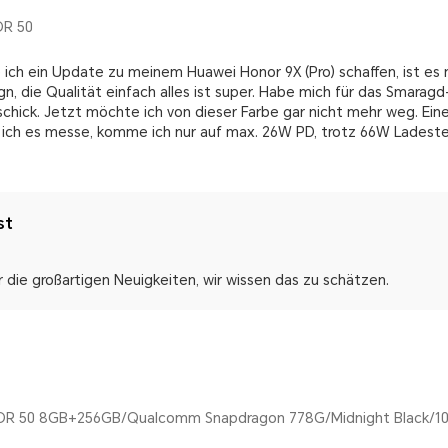
OR 50
ch ein Update zu meinem Huawei Honor 9X (Pro) schaffen, ist es n
gn, die Qualität einfach alles ist super. Habe mich für das Smara
schick. Jetzt möchte ich von dieser Farbe gar nicht mehr weg. Eine
 ich es messe, komme ich nur auf max. 26W PD, trotz 66W Ladeste
st
r die großartigen Neuigkeiten, wir wissen das zu schätzen.
R 50 8GB+256GB/Qualcomm Snapdragon 778G/Midnight Black/10