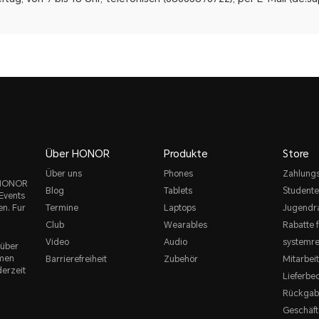
Über HONOR
Produkte
Store
Über uns
Phones
Zahlung
e HONOR
Blog
Tablets
Studente
Events
en. Fur
Termine
Laptops
Jugendr
Club
Wearables
Rabatte f
Video
Audio
systemre
 über
rmen
Barrierefreiheit
Zubehör
Mitarbei
derzeit
Lieferbe
Rückgab
Geschäf