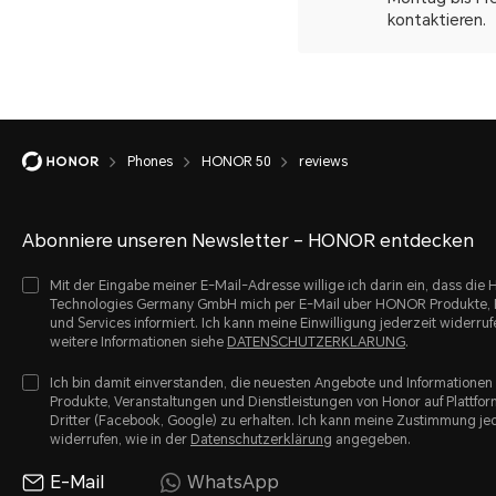
kontaktieren.
Phones
HONOR 50
reviews
Abonniere unseren Newsletter – HONOR entdecken
Mit der Eingabe meiner E-Mail-Adresse willige ich darin ein, dass di
Technologies Germany GmbH mich per E-Mail uber HONOR Produkte, 
und Services informiert. Ich kann meine Einwilligung jederzeit widerruf
weitere Informationen siehe
DATENSCHUTZERKLARUNG
.
Ich bin damit einverstanden, die neuesten Angebote und Informationen
Produkte, Veranstaltungen und Dienstleistungen von Honor auf Plattfo
Dritter (Facebook, Google) zu erhalten. Ich kann meine Zustimmung je
widerrufen, wie in der
Datenschutzerklärung
angegeben.
E-Mail
WhatsApp