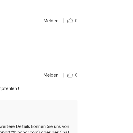
Melden
0
Melden
0
mpfehlen !
weitere Details können Sie uns von
.support@hihonor.com) oder per Chat