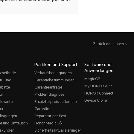
Zurück nach oben
Politiken und Support
Software und
Anwendungen
smethode
Verkaufsbedingungen
MagicOS
n- und
Garantiebestimmungen
My HONOR APP
abatte
Garantieanfrage
HONOR Connect
ür
Problemdiagnose
Device Clone
levante
Ersatzteilpreis außerhalb
ter
Garantie
dingungen
Reparatur per Post
e und Umtausch
Honor MagicOS-
tskunden
Sicherheitsaktualisierungen