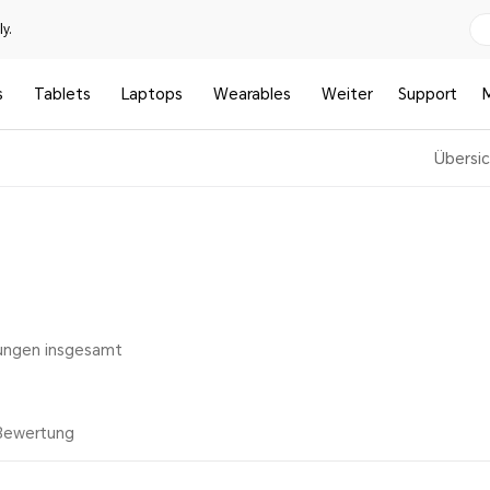
y.
s
Tablets
Laptops
Wearables
Weiter
Support
Übersi
ungen insgesamt
Bewertung