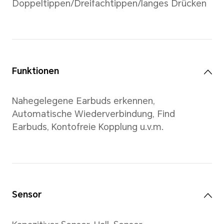
Tiefe: 20,73 mm
Gewicht: Ca. 5,3 g
Ladecase
Durchmesser: 59,97 mm
Höhe: 24,84 mm
Gewicht: ca. 37,2 g (ohne Ea
*Produktgröße, Produktabmessunge
verwandte Spezifikationen sind nur