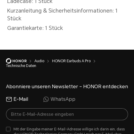
aufladen
USB Typ-C (5V/1A und höher
Ladezeit
Earbud: ca. 60 Minuten
Audio
HONOR Earbuds A Pro
Technische Daten
Ladecase ca. 120 Minuten
Abonniere unseren Newsletter – HONOR entdecken
*Die Daten stammen aus den HONO
E-Mail
WhatsApp
tatsächliche Dauer kann je nach 
Nutzungsverhalten variieren.
Mit der Eingabe meiner E-Mail-Adresse willige ich darin ein, dass