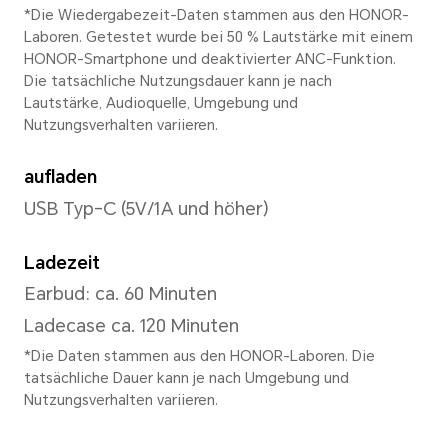
Doppeltippen/Dreifachtippe
Funktionen
Nahegelegene Earbuds erke
Automatische Wiederverbind
Earbuds, Kontofreie Kopplung