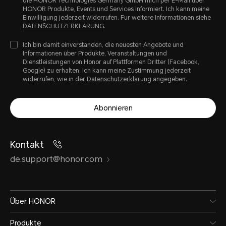
die HONOR Technologies Germany GmbH mich per E-Mail uber
HONOR Produkte, Events und Services informiert. Ich kann meine
Einwilligung jederzeit widerrufen. Fur weitere Informationen siehe
DATENSCHUTZERKLARUNG
.
Ich bin damit einverstanden, die neuesten Angebote und
Informationen über Produkte, Veranstaltungen und
Dienstleistungen von Honor auf Plattformen Dritter (Facebook,
Google) zu erhalten. Ich kann meine Zustimmung jederzeit
Konnektivität
widerrufen, wie in der
Datenschutzerklärung
angegeben.
Abonnieren
Bluetooth-Kompatibel
Kontakt
Bluetooth 5.3 mit Abwärtsko
de.support@honor.com
Pop-Up-Kopplung
Über HONOR
Unterstützt
Produkte