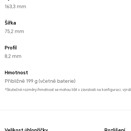
163,3 mm
Šířka
75,2 mm
Profil
8,2 mm
Hmotnost
Přibližně 199 g (včetně baterie)
*Skutečné rozměry/hmotnost se mohou lišit v závislosti na konfiguraci, výr
Velikost úhlopříčky
Rozlišení