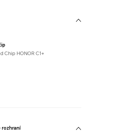
čip
ed Chip HONOR C1+
 rozhraní