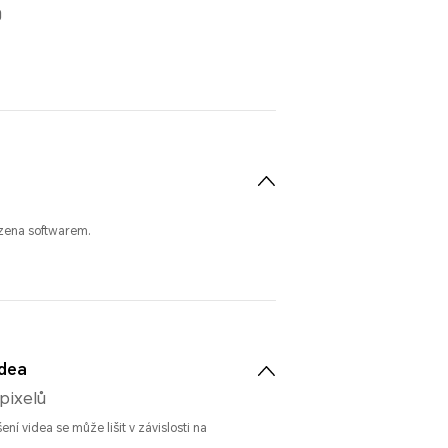
0
azena softwarem.
idea
 pixelů
ení videa se může lišit v závislosti na