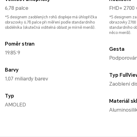
6,78 palce
FHD+ 2700 
*S designem zaoblených rohů displeje má úhlopříčka
*S designem zaob
obrazovky 6,78 palce při měření podle standardního
obrazovky 2700 
obdélníka (skutečná viditelná oblast je mírně menší).
standardního ob
něco menší).
Poměr stran
Gesta
19.85:9
Podporová
Barvy
Typ FullVie
1,07 miliardy barev
Zaoblení di
Typ
Materiál sk
AMOLED
Aluminosili