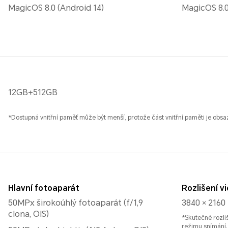
MagicOS 8.0 (Android 14)
MagicOS 8.
12GB+512GB
*Dostupná vnitřní paměť může být menší, protože část vnitřní paměti je obs
Hlavní fotoaparát
Rozlišení v
50MPx širokoúhlý fotoaparát (f/1,9
3840 × 2160
clona, ​​OIS)
*Skutečné rozliš
režimu snímání.