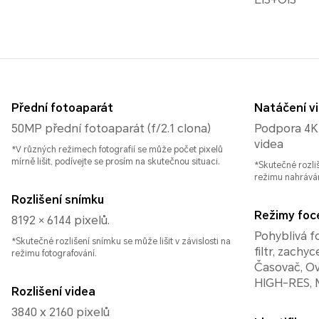
Přední fotoaparát
Natáčení v
50MP přední fotoaparát (f/2.1 clona)
Podpora 4K 
videa
*V různých režimech fotografií se může počet pixelů
mírně lišit, podívejte se prosím na skutečnou situaci.
*Skutečné rozliš
režimu nahráván
Rozlišení snímku
Režimy foc
8192 × 6144 pixelů.
Pohyblivá fo
*Skutečné rozlišení snímku se může lišit v závislosti na
filtr, zachy
režimu fotografování.
Časovač, Ov
HIGH-RES, 
Rozlišení videa
3840 x 2160 pixelů