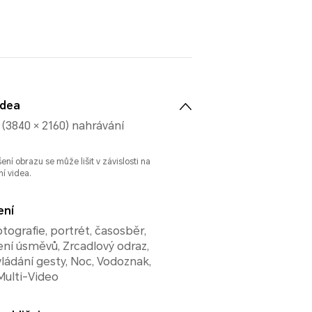
idea
(3840 × 2160) nahrávání
ení obrazu se může lišit v závislosti na
í videa.
ení
tografie, portrét, časosběr,
cení úsměvů, Zrcadlový odraz,
ládání gesty, Noc, Vodoznak,
Multi-Video