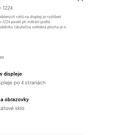
× 1224
lených rohů na displeji je rozlišení
× 1224 pixelů při měření podle
délníku (skutečná viditelná plocha je o
no
w displeje
spleje po 4 stranách
la obrazovky
kátové sklo