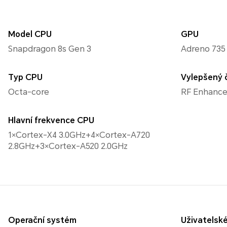
Model CPU
GPU
Snapdragon 8s Gen 3
Adreno 735
Typ CPU
Vylepšený 
Octa-core
RF Enhanc
Hlavní frekvence CPU
1×Cortex-X4 3.0GHz+4×Cortex-A720
2.8GHz+3×Cortex-A520 2.0GHz
Operační systém
Uživatelské