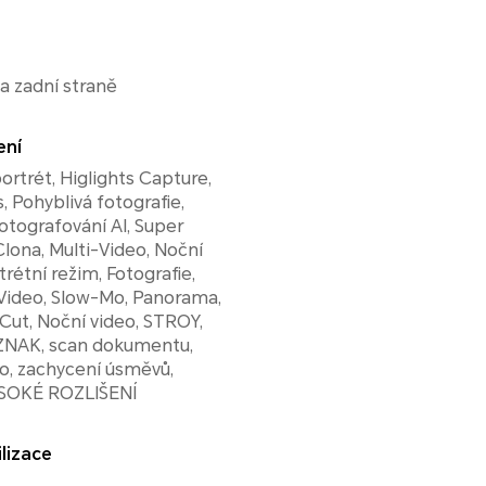
a zadní straně
ení
rtrét, Higlights Capture,
, Pohyblivá fotografie,
otografování AI, Super
Clona, ​​Multi-Video, Noční
rétní režim, Fotografie,
Video, Slow-Mo, Panorama,
ut, Noční video, STROY,
OZNAK, scan dokumentu,
o, zachycení úsměvů,
YSOKÉ ROZLIŠENÍ
lizace