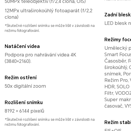
50MPx teleobjektiv (f/2,4 clona, ​​OIS)
12MPx ultraširokoúhlý fotoaparát (f/2,2
Zadní blesk
clona)
LED blesk n
*Skutečné rozlišení snímku se může lišit v závislosti na
režimu fotografování.
Režimy foc
Natáčení videa
Umělecký po
Smart Focus
Podpora pro nahrávání videa 4K
Časosběr, F
(3840×2160).
širokoúhlý, 
snímek, Port
Režim ostření
Režim Pro, 
50x digitální zoom
HDR, SOLO C
Filtr, VOD
Super makr
Rozlišení snímku
časovač, V
8192 × 6144 pixelů
*Skutečné rozlišení snímku se může lišit v závislosti na
Režim stabi
režimu fotografování.
EIS+OIS