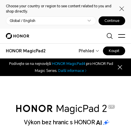
Choose your country or region to see content related to you and
shop directly.
Global / English
Continue
HONOR MagicPad2
Přehled
Koupit
Podívejte se na nejnovější
HONOR MagicPad4
pro HONOR Pad
Magic Series.
Další informace
Klíčové vlastnosti
Výkon bez hranic s HONOR
144Hz OLED