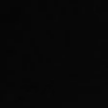
AI Imaging
31
5 200mAh křemíko-
uhlíková baterie
5
Snapdragon 8s Gen 3