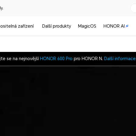
y.
ositelná zařízení
Další produkty
MagicOS
HONOR AI
jte se na nejnovější
HONOR 600 Pro
pro HONOR N.
Další informace
Obrovský senzor