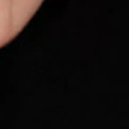
profesionálních
portrétů.
1
Harcourt portrétní
režim
HONOR Eye Comfort
displej
2
Nadčasová
elegance