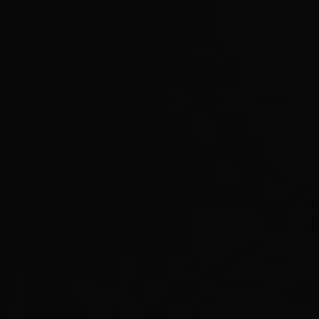
MagicOS 8.0
Čím lépe vás zná, tím lépe vám slouží.