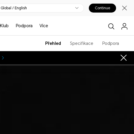
Global / English
Continue
Klub
Podpora
Více
Přehled
Specifikace
Podpora