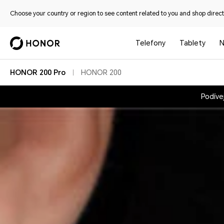
Choose your country or region to see content related to you and shop directl
Telefony
Tablety
N
HONOR 200 Pro
HONOR 200
Podíve
Trojitý 50MPx
fotoaparát na úrovni