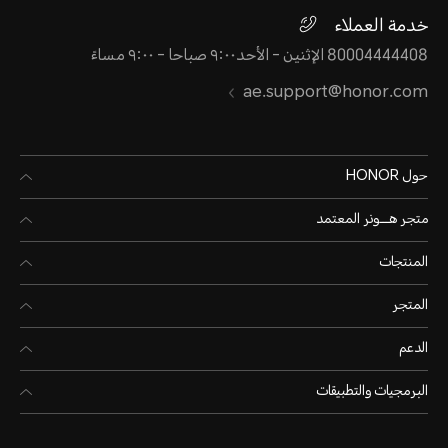
خدمة العملاء
80004444408 الإثنين - الأحد٩:٠٠ صباحا - ٩:٠٠ مساءً
ae.support@honor.com
حول HONOR
متجر هـــونر المعتمد
المنتجات
المتجر
الدعم
البرمجيات والتطبيقات