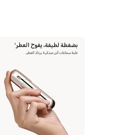
بضغطة لطيفة، يفوح العطر
1
علبة سماعات أذن مبتكرة برذاذ العطر.