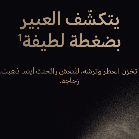
يتكشّف العبير
بضغطة لطيفة
1
تخزن العطر وترشه، لتُنعش رائحتك أينما ذهبت
زجاجة.