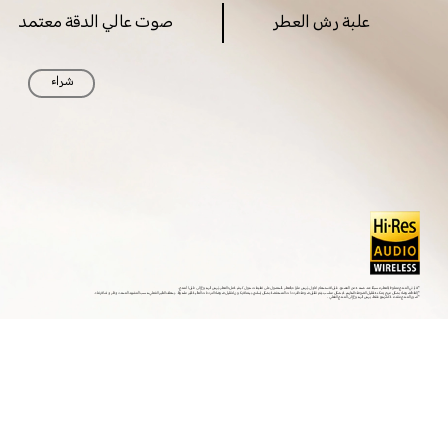
علبة رش العطر
صوت عالي الدقة معتمد
شراء
* لا يأتي المنتج مملوءًا بالعطر مسبقًا عند شحنه من المصنع. قبل الاستخدام الأول، يُرجى ملؤه بالعطر. للحصول على تعليمات حول كيفية ملء العطر، يُرجى الرجوع إلى دليل المنتج.
* إلغاء الضوضاء بشكل مريح يمكنه تقليل الضوضاء الخارجية بشكل مناسب. يتم تقليل ضوضاء الترددات المنخفضة بشكل أساسي، بينما لا يكون لتقليل ضوضاء الترددات العالية تأثير ملحوظ. يختلف التأثير الفعلي حسب المشهد المحدد وظروف الارتداء.
* صور المنتج مقدمة كمرجع فقط، يرجى الرجوع إلى المنتج الفعلي.