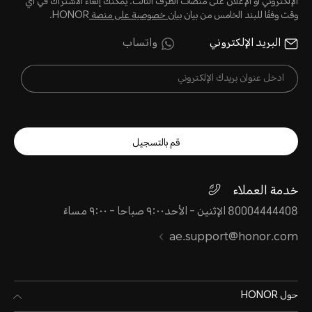
الإلكتروني أو الإعلان على منصات الطرف الثالث. يمكنك إلغاء الاشتراك في أي
وقت وفقًا للبند الخامس من بيان
بيان خصوصية على منصة
HONOR.
البريد الإلكتروني
واتساب
قم بالتسجيل
خدمة العملاء
80004444408 الإثنين - الأحد٩:٠٠ صباحا - ٩:٠٠ مساءً
ae.support@honor.com
حول HONOR