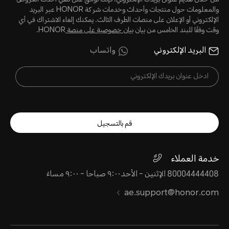
والمعلومات حول منتجات وأحداث وخدمات شركة HONOR عبر البريد
الإلكتروني أو الإعلان على منصات الطرف الثالث. يمكنك إلغاء الاشتراك في أي
وقت وفقًا للبند الخامس من بيان
بيان خصوصية على منصة
HONOR.
البريد الإلكتروني
واتساب
قم بالتسجيل
خدمة العملاء
80004444408 الإثنين - الأحد٩:٠٠ صباحا - ٩:٠٠ مساءً
ae.support@honor.com