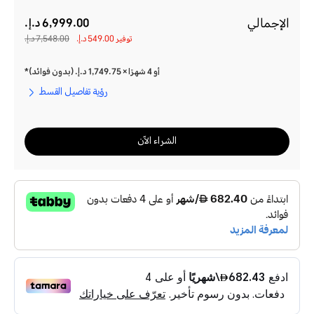
الإجمالي
6,999.00 د.إ.‏‏
توفير
549.00 د.إ.‏‏
7,548.00 د.إ.‏‏
أو 4 شهرًا × 1,749.75 د.إ.‏‏ (بدون فوائد)*
رؤية تفاصيل القسط
الشراء الآن