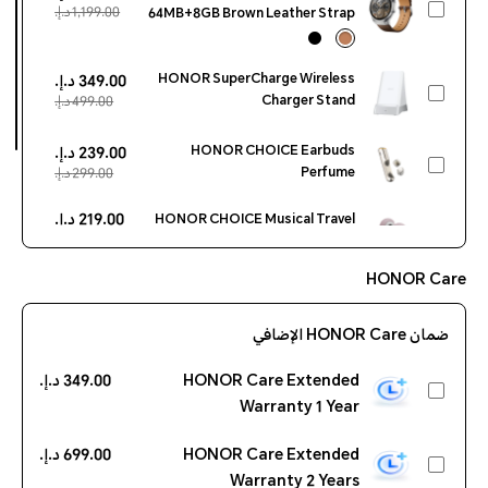
1,199.00 د.إ.‏‏
64MB+8GB Brown Leather Strap
HONOR SuperCharge Wireless
349.00 د.إ.‏‏
Charger Stand
499.00 د.إ.‏‏
HONOR CHOICE Earbuds
239.00 د.إ.‏‏
Perfume
299.00 د.إ.‏‏
219.00 د.إ.‏‏
HONOR CHOICE Musical Travel
249.00 د.إ.‏‏
Pillow pink
HONOR Care
29.00 د.إ.‏‏
HONOR CHOICE Mili litag White
49.00 د.إ.‏‏
ضمان HONOR Care الإضافي
HONOR Care Extended
349.00 د.إ.‏‏
Warranty 1 Year
HONOR Care Extended
699.00 د.إ.‏‏
Warranty 2 Years