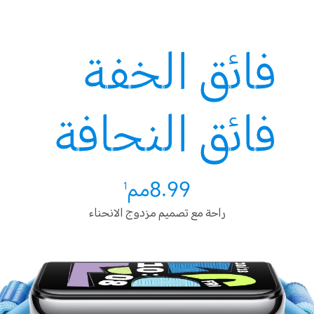
فائق
الخفة
فائق
النحافة
8.99مم
1
راحة مع تصميم مزدوج الانحناء