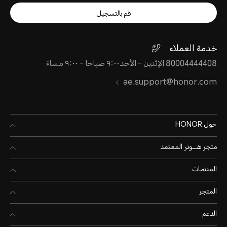
قم بالتسجيل
خدمة العملاء
80004444408 الإثنين - الأحد٩:٠٠ صباحا - ٩:٠٠ مساءً
ae.support@honor.com
حول HONOR
متجر هـــونر المعتمد
المنتجات
المتجر
الدعم