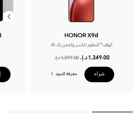
3
HONOR X9d
الهاتف* المقاوم للكسر والمُعزز بالــ AI
1,349.00 د.إ.‏‏
1,399.00 د.إ.‏‏
شراء
إ
معرفة المزيد