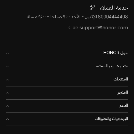
خدمة العملاء
80004444408 الإثنين - الأحد٩:٠٠ صباحا - ٩:٠٠ مساءً
ae.support@honor.com
حول HONOR
متجر هـــونر المعتمد
المنتجات
المتجر
الدعم
البرمجيات والتطبيقات