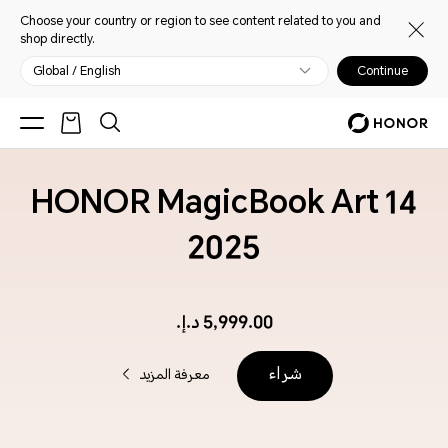
Choose your country or region to see content related to you and
shop directly.
Global / English
Continue
HONOR MagicBook Art 14
2025
5,999.00 د.إ.‏‏
شراء
معرفة المزيد