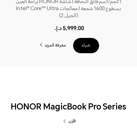
1كجم/1سم فائق النحافة | شاشة HONOR لراحة العين
بسطوع 1600 شمعة | معالجات Intel® Core™ Ultra
(الجيل 2)
5,999.00 د.إ.‏‏
معرفة المزيد
شراء
HONOR MagicBook Pro Series
قارن